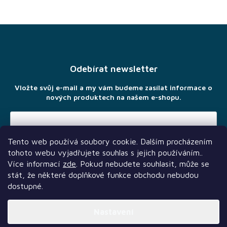
Z
á
p
a
Odebírat newsletter
t
í
Vložte svůj e-mail a my vám budeme zasílat informace o
nových produktech na našem e-shopu.
Tento web používá soubory cookie. Dalším procházením
Vložením e-mailu souhlasíte s
podmínkami ochrany osobních
tohoto webu vyjadřujete souhlas s jejich používáním..
údajů
Více informací
zde
. Pokud nebudete souhlasit, může se
stát, že některé doplňkové funkce obchodu nebudou
dostupné.
Nastavení