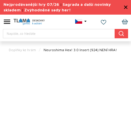
Přejít
Nejprodávanější hry 07/26
Sagrada a další novinky
|
na
skladem
Zvýhodněné sady her!
|
obsah
Výprodej
deskovek
NÁ
Hledat
KO
Letní
sady
her
Doplňky ke hrám
Neuroshima Hex! 3.0 Insert (924)
NENÍ HRA!
TIPY
na
dárky
Deskové
hry
Doplňky
ke hrám
Vše
podle
tématu