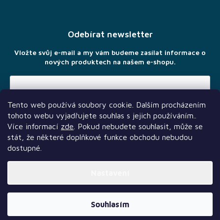
á
p
a
Odebírat newsletter
t
í
Vložte svůj e-mail a my vám budeme zasílat informace o
nových produktech na našem e-shopu.
Tento web používá soubory cookie. Dalším procházením
Vložením e-mailu souhlasíte s
podmínkami ochrany osobních
tohoto webu vyjadřujete souhlas s jejich používáním..
údajů
Více informací
zde
. Pokud nebudete souhlasit, může se
stát, že některé doplňkové funkce obchodu nebudou
dostupné.
Nastavení
Další služby
Sledujte nás
Naši partneři
Vytvořil Shoptet Premium
Souhlasím
Copyright 2026
TLAMA games
. Všechna práva vyhrazena.