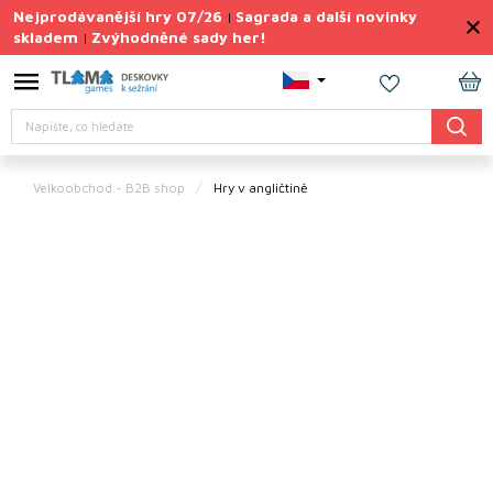
Přejít
Nejprodávanější hry 07/26
Sagrada a další novinky
|
na
skladem
Zvýhodněné sady her!
|
obsah
Výprodej
deskovek
NÁ
Hledat
KO
Letní
sady
her
Velkoobchod - B2B shop
Hry v angličtině
TIPY
na
dárky
Deskové
hry
Doplňky
ke hrám
Vše
podle
tématu