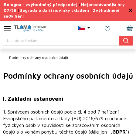
Přejít
Bologna - zvýhodněný předprodej
Nejprodávanější hry
|
na
07/26
Sagrada a další novinky skladem
Zvýhodněné
|
|
obsah
sady her!
Výprodej
deskovek
NÁ
Letní
Hledat
KO
sady
her
Podmínky ochrany osobních údajů
TIPY
na
dárky
Podmínky ochrany osobních údajů
Deskové
hry
I.
Základní ustanovení
Doplňky
ke hrám
1. Správcem osobních údajů podle čl. 4 bod 7 nařízení
Evropského parlamentu a Rady (EU) 2016/679 o ochraně
Vše
fyzických osob v souvislosti se zpracováním osobních
podle
tématu
údajů a o volném pohybu těchto údajů (dále jen: „
GDPR
”)