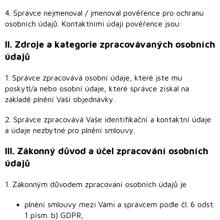
Hlavolamy
4. Správce nejmenoval / jmenoval pověřence pro ochranu
osobních údajů. Kontaktními údaji pověřence jsou:
Modely,
stavebnice
a puzzle
II.
Zdroje a kategorie zpracovávaných osobních
údajů
Oblečení a
Merchandise
1. Správce zpracovává osobní údaje, které jste mu
poskytl/a nebo osobní údaje, které správce získal na
Magic
základě plnění Vaší objednávky.
The
Gathering
2. Správce zpracovává Vaše identifikační a kontaktní údaje
a údaje nezbytné pro plnění smlouvy.
Pokémon
III.
Zákonný důvod a účel zpracování osobních
Games
Workshop
údajů
Půjčovna
1. Zákonným důvodem zpracování osobních údajů je
plnění smlouvy mezi Vámi a správcem podle čl. 6 odst.
Velkoobchod
- B2B shop
1 písm. b) GDPR,