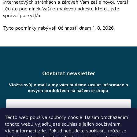
internetových stránkách a zároveň Vám zašle novou verzi
těchto podmínek Vaši e-mailovou adresu, kterou jste
správci poskytl/a.
Tyto podmínky nabývají účinnosti dnem 1. 8. 2026.
Z
á
p
a
Odebírat newsletter
t
í
Vložte svůj e-mail a my vám budeme zasílat informace o
nových produktech na našem e-shopu.
Tento web používá soubory cookie. Dalším procházením
Vložením e-mailu souhlasíte s
podmínkami ochrany osobních
tohoto webu vyjadřujete souhlas s jejich používáním..
údajů
Více informací
zde
. Pokud nebudete souhlasit, může se