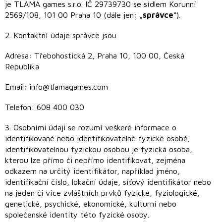
je TLAMA games s.r.o. IČ 29739730 se sídlem Korunní
Novinky
2569/108, 101 00 Praha 10 (dále jen: „
správce
“).
2. Kontaktní údaje správce jsou
Předprodej
Adresa: Třebohostická 2, Praha 10, 100 00, Česká
Bazar
deskových
Republika
her
Email: info@tlamagames.com
Poškozené
krabice
Telefon: 608 400 030
nebo
rozbalené
3. Osobními údaji se rozumí veškeré informace o
identifikované nebo identifikovatelné fyzické osobě;
LEGO®
identifikovatelnou fyzickou osobou je fyzická osoba,
kterou lze přímo či nepřímo identifikovat, zejména
Knihy, RPG
a
odkazem na určitý identifikátor, například jméno,
gamebooky
identifikační číslo, lokační údaje, síťový identifikátor nebo
na jeden či více zvláštních prvků fyzické, fyziologické,
Venkovní
genetické, psychické, ekonomické, kulturní nebo
hry
společenské identity této fyzické osoby.