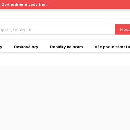
Zvýhodněné sady her!
|
Hleda
ky
Deskové hry
Doplňky ke hrám
Vše podle témat