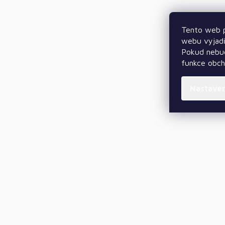
Tento web p
webu vyjadř
Pokud nebud
funkce obc
Nastave