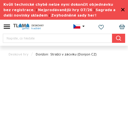
Přejít
Kvůli technické chybě nelze nyní dokončit objednávku
na
bez registrace.
Nejprodávanější hry 07/26
Sagrada a
|
|
obsah
další novinky skladem
Zvýhodněné sady her!
|
Výprodej
deskovek
NÁ
Letní
Hledat
KO
sady
her
Deskové hry
Donžon: Strážci v zácviku
(Donjon CZ)
TIPY
na
dárky
Deskové
hry
Doplňky
ke hrám
Vše
podle
tématu