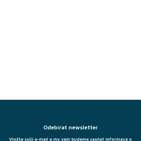
Z
á
p
a
Odebírat newsletter
t
í
Vložte svůj e-mail a my vám budeme zasílat informace o