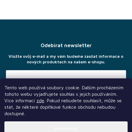
Z
á
p
a
Odebírat newsletter
t
í
Vložte svůj e-mail a my vám budeme zasílat informace o
nových produktech na našem e-shopu.
Tento web používá soubory cookie. Dalším procházením
Vložením e-mailu souhlasíte s
podmínkami ochrany osobních
tohoto webu vyjadřujete souhlas s jejich používáním..
údajů
Více informací
zde
. Pokud nebudete souhlasit, může se
stát, že některé doplňkové funkce obchodu nebudou
dostupné.
Nastavení