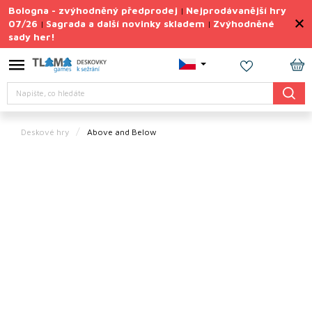
Přejít
Bologna - zvýhodněný předprodej
Nejprodávanější hry
|
na
07/26
Sagrada a další novinky skladem
Zvýhodněné
|
|
obsah
sady her!
Výprodej
deskovek
NÁ
Letní
Hledat
KO
sady
her
Deskové hry
Above and Below
TIPY
na
dárky
Deskové
hry
Doplňky
ke hrám
Vše
podle
tématu