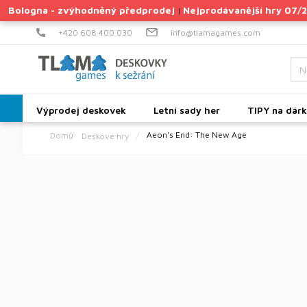
Přejít
Bologna - zvýhodněný předprodej
Nejprodávanější hry 07/
|
na
obsah
+420 608 400 030
info@tlamagames.com
Výprodej deskovek
Letní sady her
TIPY na dár
Aeon's End: The New Age
Deskové hry
Domů