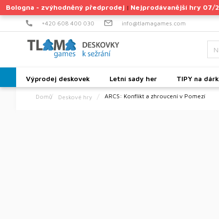
Přejít
Bologna - zvýhodněný předprodej
Nejprodávanější hry 07/
|
na
obsah
+420 608 400 030
info@tlamagames.com
Výprodej deskovek
Letní sady her
TIPY na dár
ARCS: Konflikt a zhroucení v Pomezí
Deskové hry
Domů