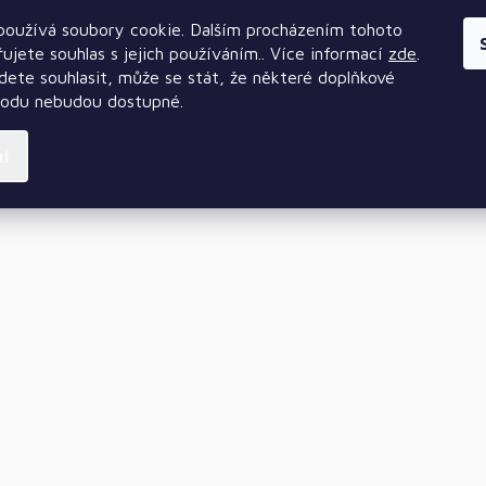
oužívá soubory cookie. Dalším procházením tohoto
ujete souhlas s jejich používáním.. Více informací
zde
.
ete souhlasit, může se stát, že některé doplňkové
hodu nebudou dostupné.
ní