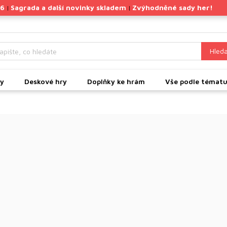
26
Sagrada a další novinky skladem
Zvýhodněné sady her!
|
|
Hleda
ky
Deskové hry
Doplňky ke hrám
Vše podle témat