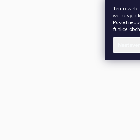
Tento web p
webu vyjadř
Pokud nebud
funkce obc
Nastave