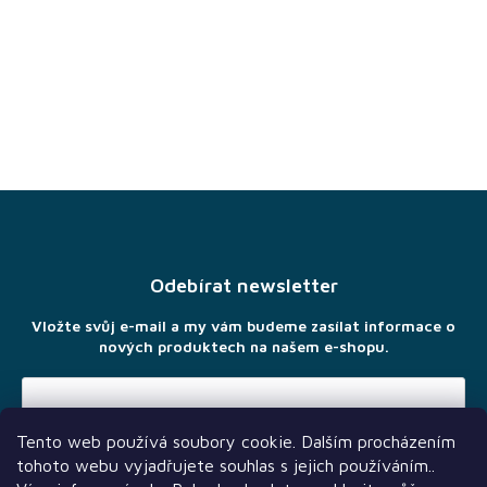
Z
á
p
a
Odebírat newsletter
t
í
Vložte svůj e-mail a my vám budeme zasílat informace o
nových produktech na našem e-shopu.
Tento web používá soubory cookie. Dalším procházením
Vložením e-mailu souhlasíte s
podmínkami ochrany osobních
tohoto webu vyjadřujete souhlas s jejich používáním..
údajů