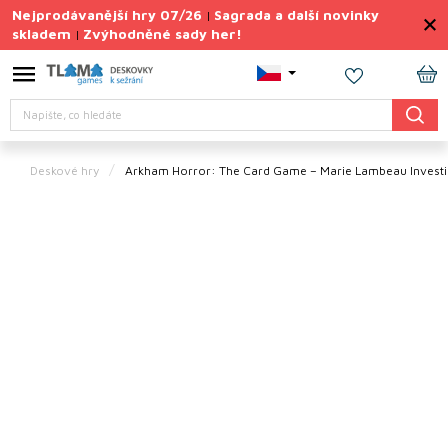
Přejít
Nejprodávanější hry 07/26
Sagrada a další novinky
|
na
skladem
Zvýhodněné sady her!
|
obsah
Výprodej
deskovek
NÁ
Hledat
KO
Letní
sady
her
Deskové hry
Arkham Horror: The Card Game – Marie Lambeau Investi
TIPY
na
dárky
Deskové
hry
Doplňky
ke hrám
Vše
podle
tématu