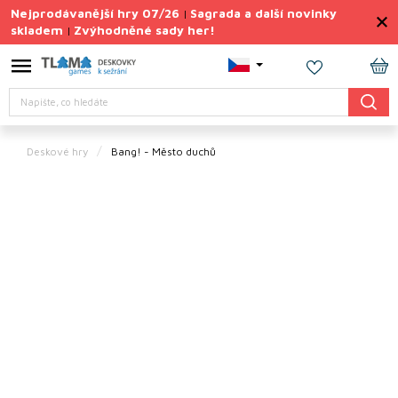
Přejít
Nejprodávanější hry 07/26
Sagrada a další novinky
|
na
skladem
Zvýhodněné sady her!
|
obsah
Výprodej
deskovek
NÁ
Hledat
KO
Letní
sady
her
Deskové hry
Bang! - Město duchů
TIPY
na
dárky
Deskové
hry
Doplňky
ke hrám
Vše
podle
tématu