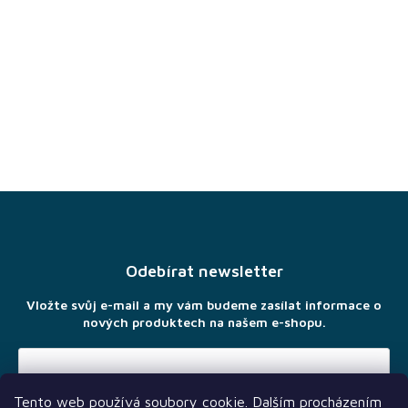
Z
á
p
a
Odebírat newsletter
t
í
Vložte svůj e-mail a my vám budeme zasílat informace o
nových produktech na našem e-shopu.
Tento web používá soubory cookie. Dalším procházením
Vložením e-mailu souhlasíte s
podmínkami ochrany osobních