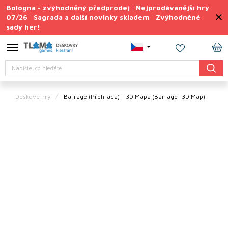
Přejít
Bologna - zvýhodněný předprodej
Nejprodávanější hry
|
na
07/26
Sagrada a další novinky skladem
Zvýhodněné
|
|
obsah
sady her!
Výprodej
deskovek
NÁ
Letní
Hledat
KO
sady
her
Deskové hry
Barrage (Přehrada) - 3D Mapa
(Barrage: 3D Map)
TIPY
na
dárky
Deskové
hry
Doplňky
ke hrám
Vše
podle
tématu