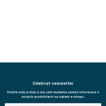
Z
á
p
a
Odebírat newsletter
t
í
Vložte svůj e-mail a my vám budeme zasílat informace o
nových produktech na našem e-shopu.