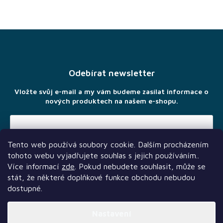
Z
á
p
a
Odebírat newsletter
t
í
Vložte svůj e-mail a my vám budeme zasílat informace o
nových produktech na našem e-shopu.
Tento web používá soubory cookie. Dalším procházením
Vložením e-mailu souhlasíte s
podmínkami ochrany osobních
tohoto webu vyjadřujete souhlas s jejich používáním..
údajů
Více informací
zde
. Pokud nebudete souhlasit, může se
stát, že některé doplňkové funkce obchodu nebudou
dostupné.
Nastavení