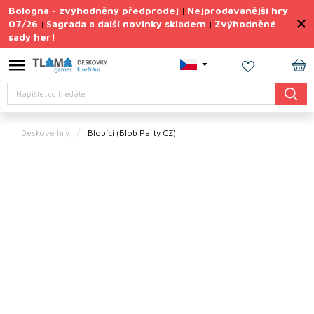
Přejít
Bologna - zvýhodněný předprodej
Nejprodávanější hry
|
na
07/26
Sagrada a další novinky skladem
Zvýhodněné
|
|
obsah
sady her!
Výprodej
deskovek
NÁ
Letní
Hledat
KO
sady
her
Deskové hry
Blobíci
(Blob Party CZ)
TIPY
na
dárky
Deskové
hry
Doplňky
ke hrám
Vše
podle
tématu