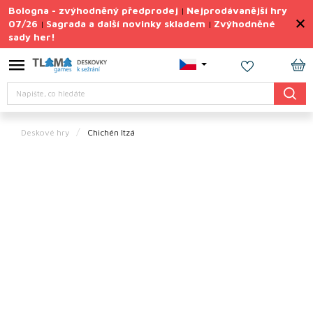
Přejít
Bologna - zvýhodněný předprodej
Nejprodávanější hry
|
na
07/26
Sagrada a další novinky skladem
Zvýhodněné
|
|
obsah
sady her!
Výprodej
deskovek
NÁ
Letní
Hledat
KO
sady
her
Deskové hry
Chichén Itzá
TIPY
na
dárky
Deskové
hry
Doplňky
ke hrám
Vše
podle
tématu