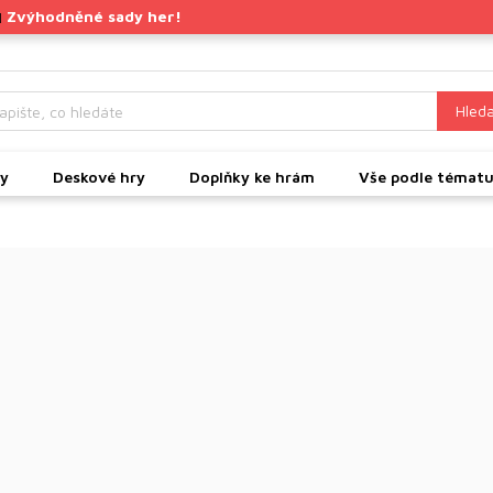
Zvýhodněné sady her!
|
Hleda
ky
Deskové hry
Doplňky ke hrám
Vše podle témat