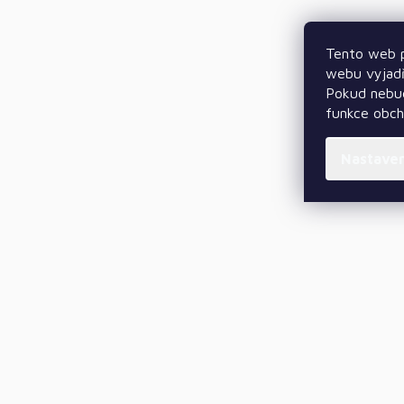
Tento web p
webu vyjadř
Pokud nebud
funkce obc
Nastave