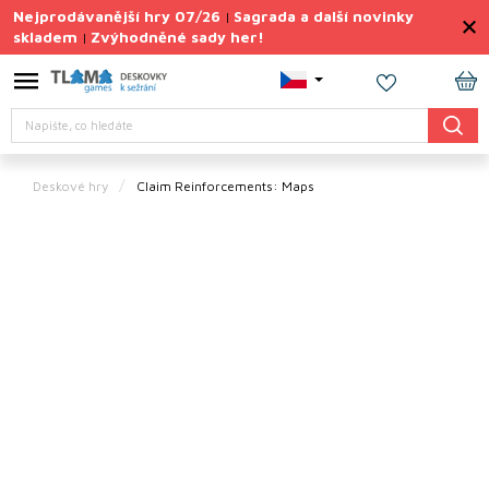
Přejít
Nejprodávanější hry 07/26
Sagrada a další novinky
|
na
skladem
Zvýhodněné sady her!
|
obsah
Výprodej
deskovek
NÁ
Hledat
KO
Letní
sady
her
Deskové hry
Claim Reinforcements: Maps
TIPY
na
dárky
Deskové
hry
Doplňky
ke hrám
Vše
podle
tématu