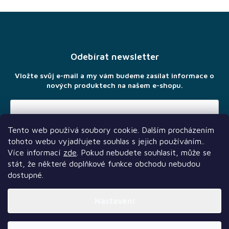
Z
á
p
a
Odebírat newsletter
t
í
Vložte svůj e-mail a my vám budeme zasílat informace o
nových produktech na našem e-shopu.
Tento web používá soubory cookie. Dalším procházením
Vložením e-mailu souhlasíte s
podmínkami ochrany osobních
tohoto webu vyjadřujete souhlas s jejich používáním..
údajů
Více informací
zde
. Pokud nebudete souhlasit, může se
stát, že některé doplňkové funkce obchodu nebudou
dostupné.
Nastavení
Další služby
Sledujte nás
Naši partneři
Vytvořil Shoptet Premium