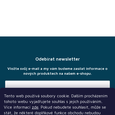
Z
á
p
a
Odebírat newsletter
t
í
Vložte svůj e-mail a my vám budeme zasílat informace o
nových produktech na našem e-shopu.
Tento web používá soubory cookie. Dalším procházením
Vložením e-mailu souhlasíte s
podmínkami ochrany osobních
tohoto webu vyjadřujete souhlas s jejich používáním..
údajů
Více informací
zde
. Pokud nebudete souhlasit, může se
stát, že některé doplňkové funkce obchodu nebudou