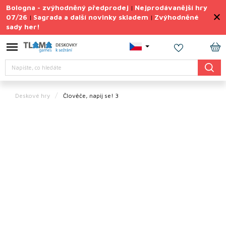
Přejít
Bologna - zvýhodněný předprodej
Nejprodávanější hry
|
na
07/26
Sagrada a další novinky skladem
Zvýhodněné
|
|
obsah
sady her!
Výprodej
deskovek
NÁ
Letní
Hledat
KO
sady
her
Deskové hry
Člověče, napij se! 3
TIPY
na
dárky
Deskové
hry
Doplňky
ke hrám
Vše
podle
tématu