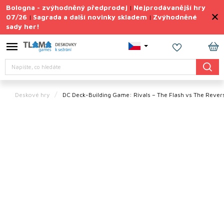
Přejít
Bologna - zvýhodněný předprodej
Nejprodávanější hry
|
na
07/26
Sagrada a další novinky skladem
Zvýhodněné
|
|
obsah
sady her!
Výprodej
deskovek
NÁ
Letní
Hledat
KO
sady
her
Deskové hry
DC Deck-Building Game: Rivals – The Flash vs The Rever
TIPY
na
dárky
Deskové
hry
Doplňky
ke hrám
Vše
podle
tématu