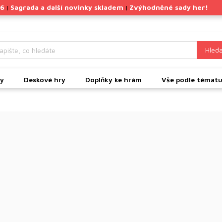
26
Sagrada a další novinky skladem
Zvýhodněné sady her!
|
|
Hleda
ky
Deskové hry
Doplňky ke hrám
Vše podle témat