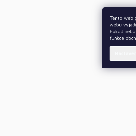
Tento web p
webu vyjadř
Pokud nebud
funkce obc
Nastave