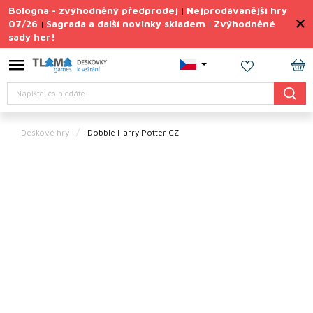
Přejít
Bologna - zvýhodněný předprodej
Nejprodávanější hry
|
na
07/26
Sagrada a další novinky skladem
Zvýhodněné
|
|
obsah
sady her!
Výprodej
deskovek
NÁ
Letní
Hledat
KO
sady
her
Deskové hry
Dobble Harry Potter CZ
TIPY
na
dárky
Deskové
hry
Doplňky
ke hrám
Vše
podle
tématu