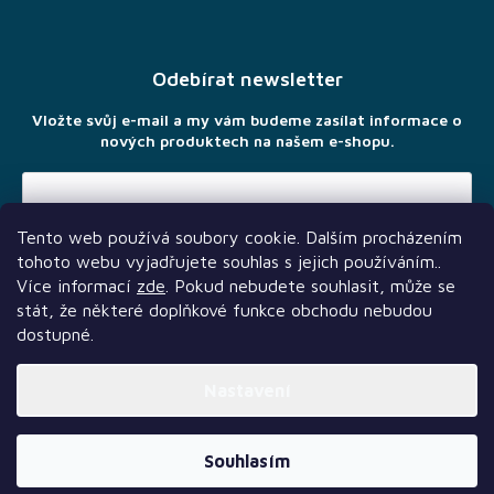
á
p
a
Odebírat newsletter
t
í
Vložte svůj e-mail a my vám budeme zasílat informace o
nových produktech na našem e-shopu.
Tento web používá soubory cookie. Dalším procházením
Vložením e-mailu souhlasíte s
podmínkami ochrany osobních
tohoto webu vyjadřujete souhlas s jejich používáním..
údajů
Více informací
zde
. Pokud nebudete souhlasit, může se
stát, že některé doplňkové funkce obchodu nebudou
dostupné.
Nastavení
Další služby
Sledujte nás
Naši partneři
Vytvořil Shoptet Premium
Souhlasím
Copyright 2026
TLAMA games
. Všechna práva vyhrazena.