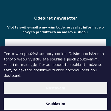
á
p
a
Odebírat newsletter
t
í
Vložte svůj e-mail a my vám budeme zasílat informace o
nových produktech na našem e-shopu.
Tento web používá soubory cookie. Dalším procházením
Vložením e-mailu souhlasíte s
podmínkami ochrany osobních
tohoto webu vyjadřujete souhlas s jejich používáním..
údajů
Více informací
zde
. Pokud nebudete souhlasit, může se
stát, že některé doplňkové funkce obchodu nebudou
dostupné.
Nastavení
Další služby
Sledujte nás
Naši partneři
Vytvořil Shoptet Premium
Souhlasím
Copyright 2026
TLAMA games
. Všechna práva vyhrazena.