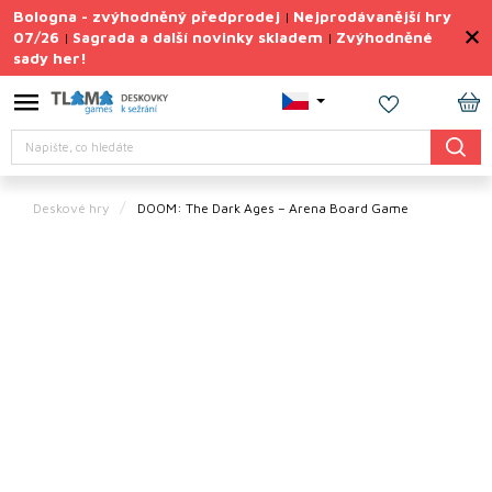
Přejít
Bologna - zvýhodněný předprodej
Nejprodávanější hry
|
na
07/26
Sagrada a další novinky skladem
Zvýhodněné
|
|
obsah
sady her!
Výprodej
deskovek
NÁ
Letní
Hledat
KO
sady
her
Deskové hry
DOOM: The Dark Ages – Arena Board Game
TIPY
na
dárky
Deskové
hry
Doplňky
ke hrám
Vše
podle
tématu