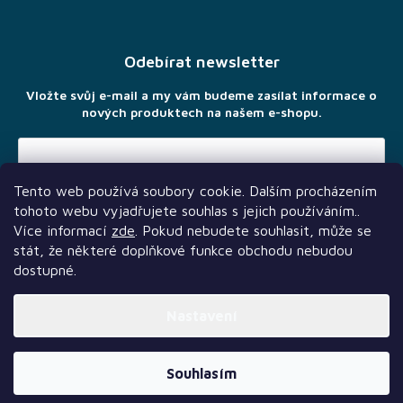
á
p
a
Odebírat newsletter
t
í
Vložte svůj e-mail a my vám budeme zasílat informace o
nových produktech na našem e-shopu.
Tento web používá soubory cookie. Dalším procházením
Vložením e-mailu souhlasíte s
podmínkami ochrany osobních
tohoto webu vyjadřujete souhlas s jejich používáním..
údajů
Více informací
zde
. Pokud nebudete souhlasit, může se
stát, že některé doplňkové funkce obchodu nebudou
dostupné.
Nastavení
Další služby
Sledujte nás
Naši partneři
Vytvořil Shoptet Premium
Souhlasím
Copyright 2026
TLAMA games
. Všechna práva vyhrazena.