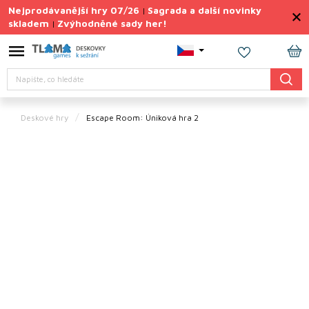
Přejít
Nejprodávanější hry 07/26
Sagrada a další novinky
|
na
skladem
Zvýhodněné sady her!
|
obsah
Výprodej
deskovek
NÁ
Hledat
KO
Letní
sady
her
Deskové hry
Escape Room: Úniková hra 2
TIPY
na
dárky
Deskové
hry
Doplňky
ke hrám
Vše
podle
tématu