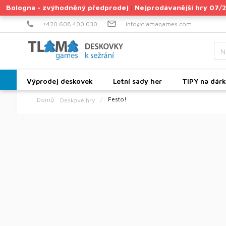
Přejít
Bologna - zvýhodněný předprodej
Nejprodávanější hry 07/
|
na
obsah
+420 608 400 030
info@tlamagames.com
Výprodej deskovek
Letní sady her
TIPY na dár
Festo!
Deskové hry
Domů