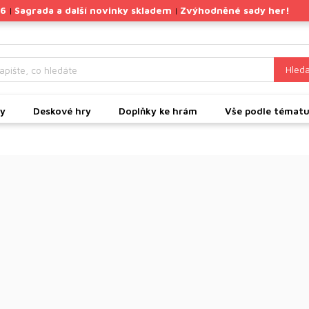
26
Sagrada a další novinky skladem
Zvýhodněné sady her!
|
|
Hleda
ky
Deskové hry
Doplňky ke hrám
Vše podle témat