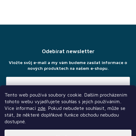
Z
á
p
a
Odebírat newsletter
t
í
Vložte svůj e-mail a my vám budeme zasílat informace o
nových produktech na našem e-shopu.
Tento web používá soubory cookie. Dalším procházením
Vložením e-mailu souhlasíte s
podmínkami ochrany osobních
tohoto webu vyjadřujete souhlas s jejich používáním..
údajů
Více informací
zde
. Pokud nebudete souhlasit, může se
stát, že některé doplňkové funkce obchodu nebudou
dostupné.