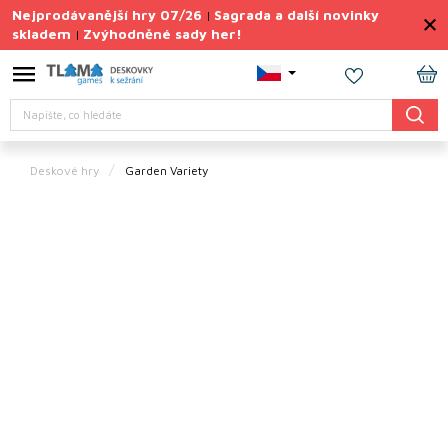
Přejít
Nejprodávanější hry 07/26
Sagrada a další novinky
|
na
skladem
Zvýhodněné sady her!
|
obsah
Výprodej
deskovek
NÁ
Hledat
KO
Letní
sady
her
Deskové hry
Garden Variety
TIPY
na
dárky
Deskové
hry
Doplňky
ke hrám
Vše
podle
tématu