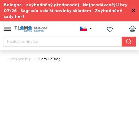
Přejít
Bologna - zvýhodněný předprodej
Nejprodávanější hry
|
na
07/26
Sagrada a další novinky skladem
Zvýhodněné
|
|
obsah
sady her!
Výprodej
deskovek
NÁ
Letní
Hledat
KO
sady
her
Deskové hry
Ham Helsing
TIPY
na
dárky
Deskové
hry
Doplňky
ke hrám
Vše
podle
tématu