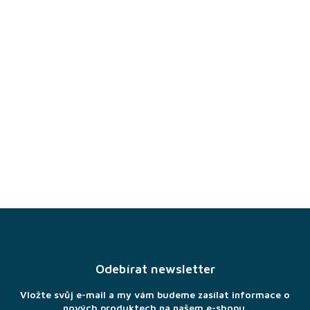
Z
á
p
a
Odebírat newsletter
t
í
Vložte svůj e-mail a my vám budeme zasílat informace o
nových produktech na našem e-shopu.