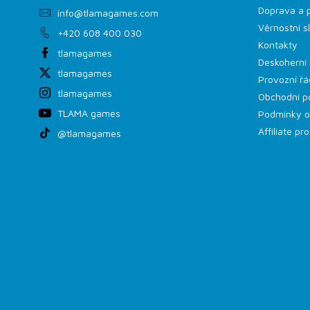
Doprava a 
info
@
tlamagames.com
Věrnostní s
+420 608 400 030
Kontakty
tlamagames
Deskoherní 
tlamagames
Provozní řá
tlamagames
Obchodní p
TLAMA games
Podmínky o
Affiliate p
@tlamagames