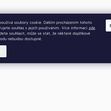
oužívá soubory cookie. Dalším procházením tohoto
ujete souhlas s jejich používáním.. Více informací
zde
.
ete souhlasit, může se stát, že některé doplňkové
hodu nebudou dostupné.
ní