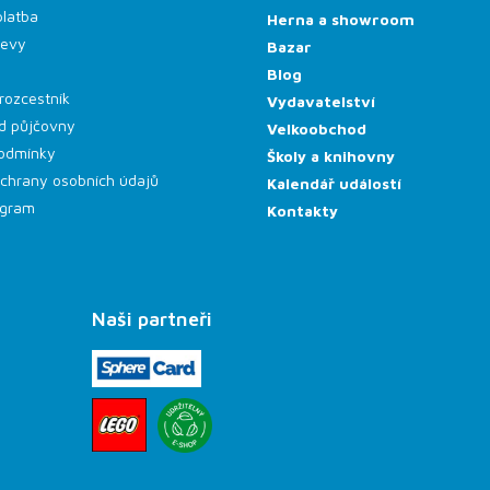
platba
Herna a showroom
levy
Bazar
Blog
rozcestník
Vydavatelství
d půjčovny
Velkoobchod
odmínky
Školy a knihovny
chrany osobních údajů
Kalendář událostí
rogram
Kontakty
Naši partneři