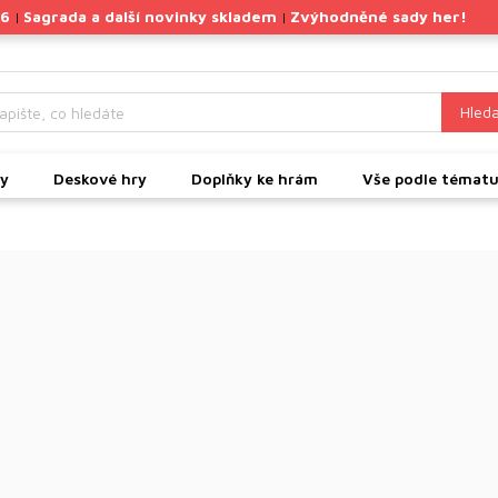
26
Sagrada a další novinky skladem
Zvýhodněné sady her!
|
|
Hleda
ky
Deskové hry
Doplňky ke hrám
Vše podle témat