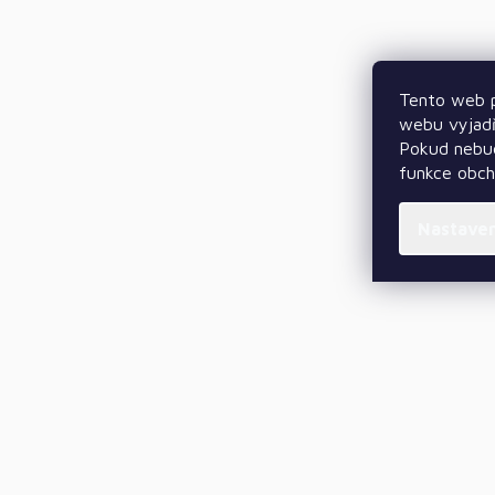
Tento web p
webu vyjadř
Pokud nebud
funkce obc
Nastave