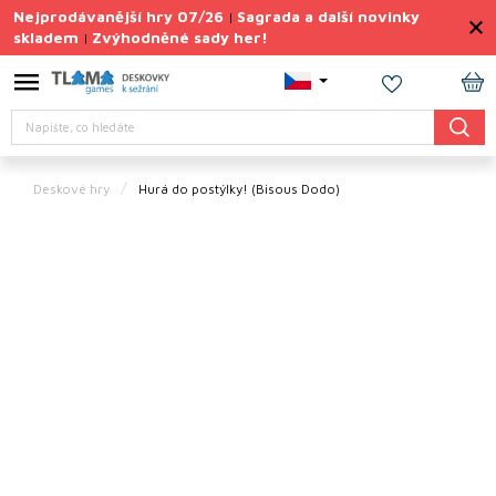
Přejít
Nejprodávanější hry 07/26
Sagrada a další novinky
|
na
skladem
Zvýhodněné sady her!
|
obsah
Výprodej
deskovek
NÁ
Hledat
KO
Letní
sady
her
Deskové hry
Hurá do postýlky!
(Bisous Dodo)
TIPY
na
dárky
Deskové
hry
Doplňky
ke hrám
Vše
podle
tématu