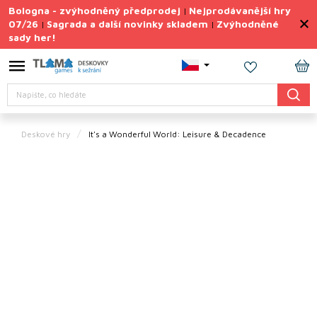
Přejít
Bologna - zvýhodněný předprodej
Nejprodávanější hry
|
na
07/26
Sagrada a další novinky skladem
Zvýhodněné
|
|
obsah
sady her!
Výprodej
deskovek
NÁ
Letní
Hledat
KO
sady
her
Deskové hry
It's a Wonderful World: Leisure & Decadence
TIPY
na
dárky
Deskové
hry
Doplňky
ke hrám
Vše
podle
tématu