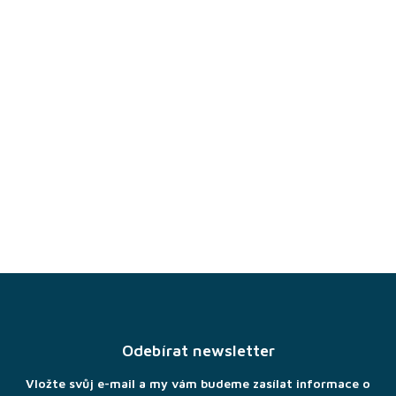
Z
á
p
a
Odebírat newsletter
t
í
Vložte svůj e-mail a my vám budeme zasílat informace o