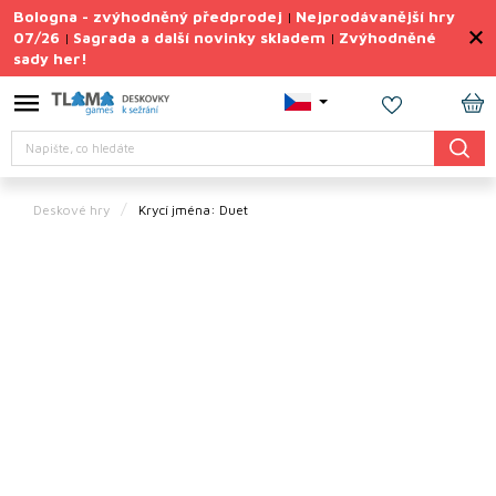
Přejít
Bologna - zvýhodněný předprodej
Nejprodávanější hry
|
na
07/26
Sagrada a další novinky skladem
Zvýhodněné
|
|
obsah
sady her!
Výprodej
deskovek
NÁ
Letní
Hledat
KO
sady
her
Deskové hry
Krycí jména: Duet
TIPY
na
dárky
Deskové
hry
Doplňky
ke hrám
Vše
podle
tématu