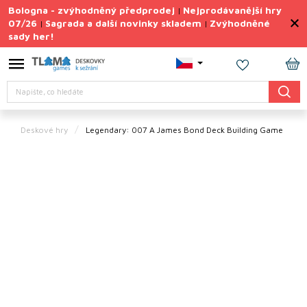
Přejít
Bologna - zvýhodněný předprodej
Nejprodávanější hry
|
na
07/26
Sagrada a další novinky skladem
Zvýhodněné
|
|
obsah
sady her!
Výprodej
deskovek
NÁ
Letní
Hledat
KO
sady
her
Deskové hry
Legendary: 007 A James Bond Deck Building Game
TIPY
na
dárky
Deskové
hry
Doplňky
ke hrám
Vše
podle
tématu