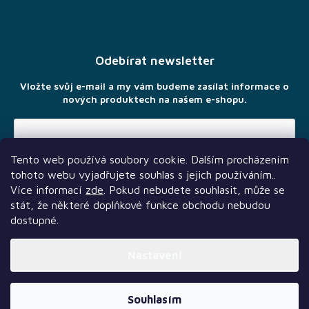
Z
á
p
a
Odebírat newsletter
t
í
Vložte svůj e-mail a my vám budeme zasílat informace o
nových produktech na našem e-shopu.
Tento web používá soubory cookie. Dalším procházením
Vložením e-mailu souhlasíte s
podmínkami ochrany osobních
tohoto webu vyjadřujete souhlas s jejich používáním..
údajů
Více informací
zde
. Pokud nebudete souhlasit, může se
stát, že některé doplňkové funkce obchodu nebudou
dostupné.
Nastavení
Další služby
Sledujte nás
Naši partneři
Vytvořil Shoptet Premium
Souhlasím