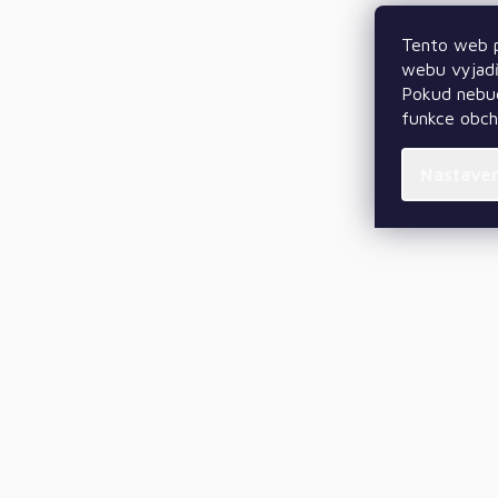
Tento web p
webu vyjadř
Pokud nebud
funkce obc
Nastave