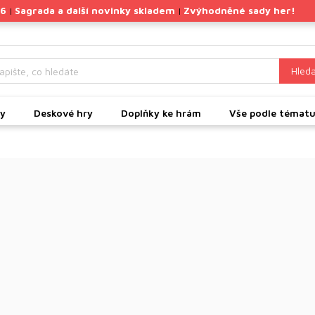
26
Sagrada a další novinky skladem
Zvýhodněné sady her!
|
|
Hleda
ky
Deskové hry
Doplňky ke hrám
Vše podle témat