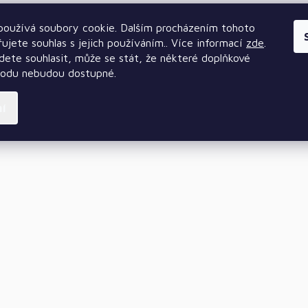
oužívá soubory cookie. Dalším procházením tohoto
ujete souhlas s jejich používáním.. Více informací
zde
.
ete souhlasit, může se stát, že některé doplňkové
hodu nebudou dostupné.
ní