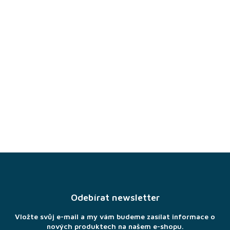
Z
á
p
a
Odebírat newsletter
t
í
Vložte svůj e-mail a my vám budeme zasílat informace o
nových produktech na našem e-shopu.