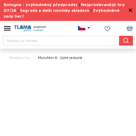
Přejít
Bologna - zvýhodněný předprodej
Nejprodávanější hry
|
na
07/26
Sagrada a další novinky skladem
Zvýhodněné
|
|
obsah
sady her!
Výprodej
deskovek
NÁ
Letní
Hledat
KO
sady
her
Deskové hry
Munchkin 6: Ujeté jeskyně
TIPY
na
dárky
Deskové
hry
Doplňky
ke hrám
Vše
podle
tématu