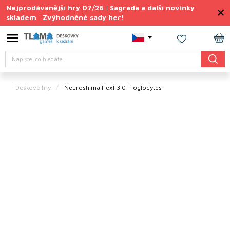
Přejít
Nejprodávanější hry 07/26
Sagrada a další novinky
|
na
skladem
Zvýhodněné sady her!
|
obsah
Výprodej
deskovek
NÁ
Hledat
KO
Letní
sady
her
Deskové hry
Neuroshima Hex! 3.0 Troglodytes
TIPY
na
dárky
Deskové
hry
Doplňky
ke hrám
Vše
podle
tématu