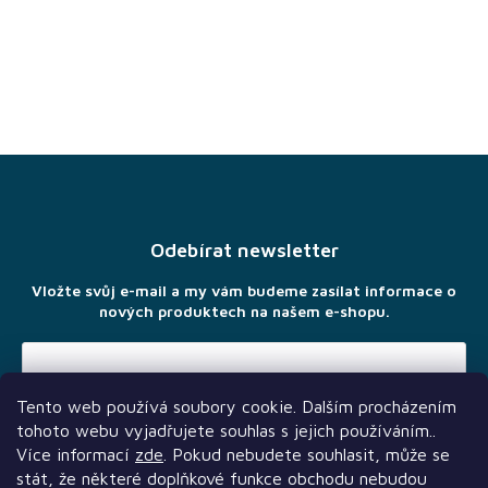
Z
á
p
a
Odebírat newsletter
t
í
Vložte svůj e-mail a my vám budeme zasílat informace o
nových produktech na našem e-shopu.
Tento web používá soubory cookie. Dalším procházením
Vložením e-mailu souhlasíte s
podmínkami ochrany osobních
tohoto webu vyjadřujete souhlas s jejich používáním..
údajů
Více informací
zde
. Pokud nebudete souhlasit, může se
stát, že některé doplňkové funkce obchodu nebudou