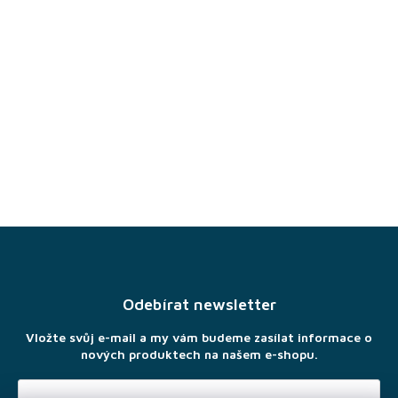
Z
á
p
a
Odebírat newsletter
t
í
Vložte svůj e-mail a my vám budeme zasílat informace o
nových produktech na našem e-shopu.