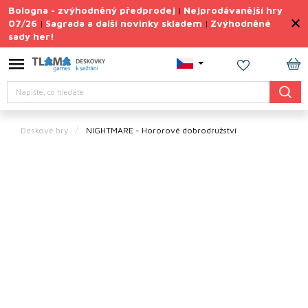
Přejít
Bologna - zvýhodněný předprodej
Nejprodávanější hry
|
na
07/26
Sagrada a další novinky skladem
Zvýhodněné
|
|
obsah
sady her!
Výprodej
deskovek
NÁ
Letní
Hledat
KO
sady
her
Deskové hry
NIGHTMARE - Hororové dobrodružství
TIPY
na
dárky
Deskové
hry
Doplňky
ke hrám
Vše
podle
tématu