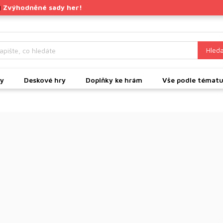
Zvýhodněné sady her!
|
Hleda
ky
Deskové hry
Doplňky ke hrám
Vše podle témat