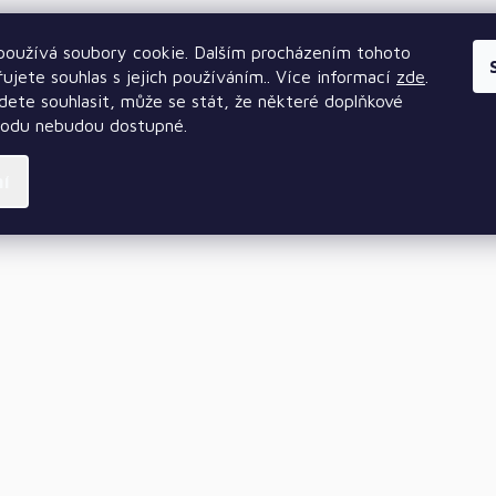
oužívá soubory cookie. Dalším procházením tohoto
ujete souhlas s jejich používáním.. Více informací
zde
.
ete souhlasit, může se stát, že některé doplňkové
hodu nebudou dostupné.
ní