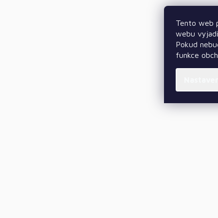
Tento web p
webu vyjadř
Pokud nebud
funkce obc
Nastave