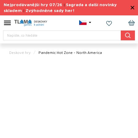
Přejít
Nejprodávanější hry 07/26
Sagrada a další novinky
|
na
skladem
Zvýhodněné sady her!
|
obsah
Výprodej
deskovek
NÁ
Hledat
KO
Letní
sady
her
Deskové hry
Pandemic Hot Zone - North America
TIPY
na
dárky
Deskové
hry
Doplňky
ke hrám
Vše
podle
tématu