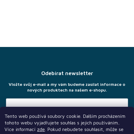
Z
á
p
a
Odebírat newsletter
t
í
Vložte svůj e-mail a my vám budeme zasílat informace o
nových produktech na našem e-shopu.
Tento web používá soubory cookie. Dalším procházením
Vložením e-mailu souhlasíte s
podmínkami ochrany osobních
tohoto webu vyjadřujete souhlas s jejich používáním..
údajů
Více informací
zde
. Pokud nebudete souhlasit, může se