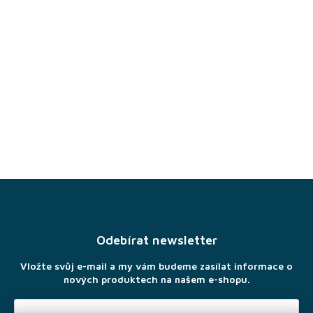
Z
á
p
a
Odebírat newsletter
t
í
Vložte svůj e-mail a my vám budeme zasílat informace o
nových produktech na našem e-shopu.