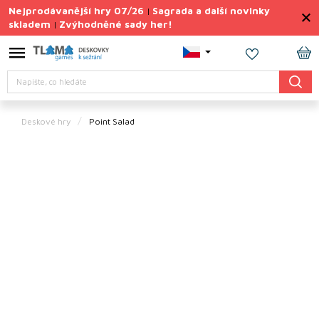
Přejít
Nejprodávanější hry 07/26
Sagrada a další novinky
|
na
skladem
Zvýhodněné sady her!
|
obsah
Výprodej
deskovek
NÁ
Hledat
KO
Letní
sady
her
Deskové hry
Point Salad
TIPY
na
dárky
Deskové
hry
Doplňky
ke hrám
Vše
podle
tématu