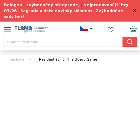
Přejít
Bologna - zvýhodněný předprodej
Nejprodávanější hry
|
na
07/26
Sagrada a další novinky skladem
Zvýhodněné
|
|
obsah
sady her!
Výprodej
deskovek
NÁ
Letní
Hledat
KO
sady
her
Deskové hry
Resident Evil 2: The Board Game
TIPY
na
dárky
Deskové
hry
Doplňky
ke hrám
Vše
podle
tématu