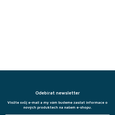
Z
á
p
a
Odebírat newsletter
t
í
Vložte svůj e-mail a my vám budeme zasílat informace o
nových produktech na našem e-shopu.