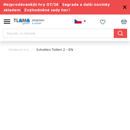
Přejít
Nejprodávanější hry 07/26
Sagrada a další novinky
|
na
skladem
Zvýhodněné sady her!
|
obsah
Výprodej
deskovek
NÁ
Hledat
KO
Letní
sady
her
Deskové hry
Schotten Totten 2
- EN
TIPY
na
dárky
Deskové
hry
Doplňky
ke hrám
Vše
podle
tématu