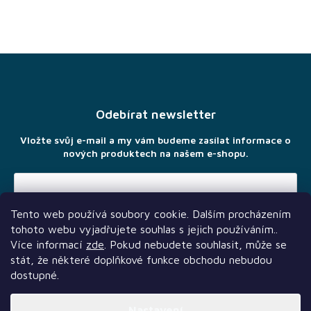
Z
á
p
a
Odebírat newsletter
t
í
Vložte svůj e-mail a my vám budeme zasílat informace o
nových produktech na našem e-shopu.
Tento web používá soubory cookie. Dalším procházením
Vložením e-mailu souhlasíte s
podmínkami ochrany osobních
tohoto webu vyjadřujete souhlas s jejich používáním..
údajů
Více informací
zde
. Pokud nebudete souhlasit, může se
stát, že některé doplňkové funkce obchodu nebudou
dostupné.
Nastavení