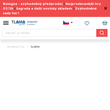
Přejít
Bologna - zvýhodněný předprodej
Nejprodávanější hry
|
na
07/26
Sagrada a další novinky skladem
Zvýhodněné
|
|
obsah
sady her!
Výprodej
deskovek
NÁ
Letní
Hledat
KO
sady
her
Deskové hry
Scythe
TIPY
na
dárky
Deskové
hry
Doplňky
ke hrám
Vše
podle
tématu