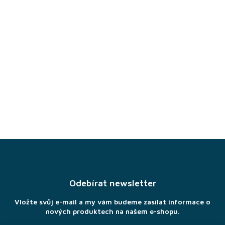
Z
á
p
a
Odebírat newsletter
t
í
Vložte svůj e-mail a my vám budeme zasílat informace o
nových produktech na našem e-shopu.