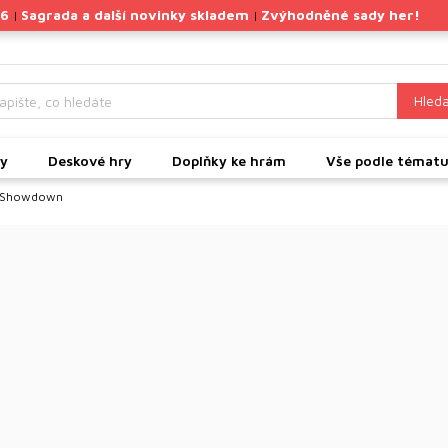
26
Sagrada a další novinky skladem
Zvýhodněné sady her!
|
|
Hleda
ky
Deskové hry
Doplňky ke hrám
Vše podle témat
e Showdown