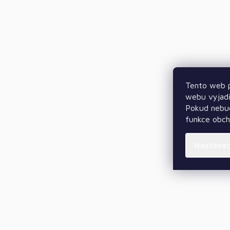
Tento web p
webu vyjadř
Pokud nebud
funkce obc
Nastave