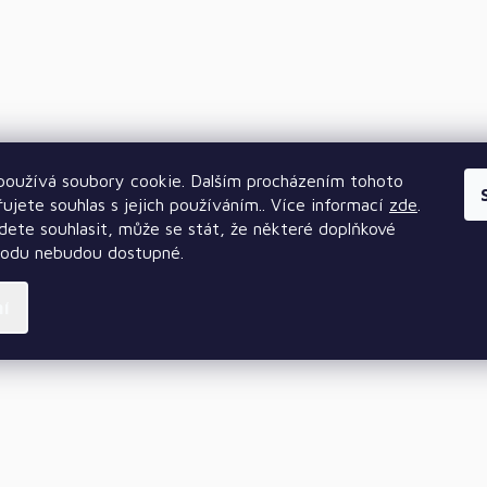
oužívá soubory cookie. Dalším procházením tohoto
ujete souhlas s jejich používáním.. Více informací
zde
.
ete souhlasit, může se stát, že některé doplňkové
hodu nebudou dostupné.
ní