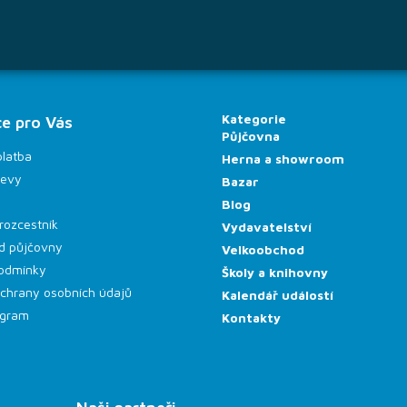
Kategorie
e pro Vás
Půjčovna
platba
Herna a showroom
levy
Bazar
Blog
rozcestník
Vydavatelství
d půjčovny
Velkoobchod
odmínky
Školy a knihovny
chrany osobních údajů
Kalendář událostí
rogram
Kontakty