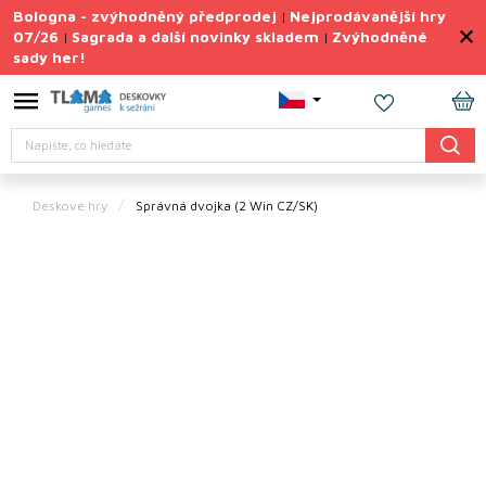
Přejít
Bologna - zvýhodněný předprodej
Nejprodávanější hry
|
na
07/26
Sagrada a další novinky skladem
Zvýhodněné
|
|
obsah
sady her!
Výprodej
deskovek
NÁ
Letní
Hledat
KO
sady
her
Deskové hry
Správná dvojka
(2 Win CZ/SK)
TIPY
na
dárky
Deskové
hry
Doplňky
ke hrám
Vše
podle
tématu