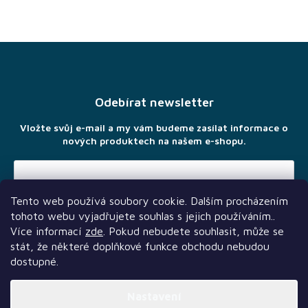
Z
á
p
a
Odebírat newsletter
t
í
Vložte svůj e-mail a my vám budeme zasílat informace o
nových produktech na našem e-shopu.
Tento web používá soubory cookie. Dalším procházením
Vložením e-mailu souhlasíte s
podmínkami ochrany osobních
tohoto webu vyjadřujete souhlas s jejich používáním..
údajů
Více informací
zde
. Pokud nebudete souhlasit, může se
stát, že některé doplňkové funkce obchodu nebudou
dostupné.
Nastavení