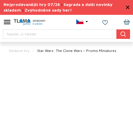
Přejít
Nejprodávanější hry 07/26
Sagrada a další novinky
|
na
skladem
Zvýhodněné sady her!
|
obsah
Výprodej
deskovek
NÁ
Hledat
KO
Letní
sady
her
Deskové hry
Star Wars: The Clone Wars – Promo Miniatures
TIPY
na
dárky
Deskové
hry
Doplňky
ke hrám
Vše
podle
tématu