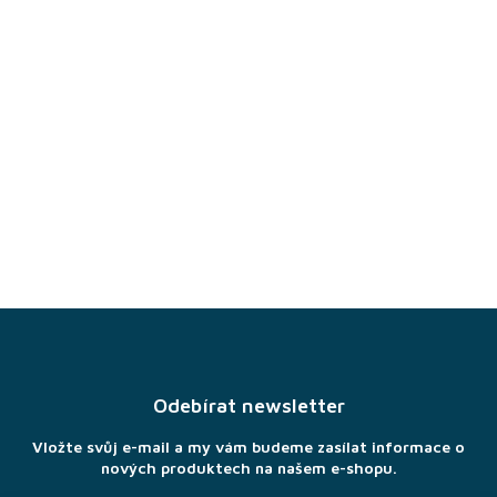
Z
á
p
a
Odebírat newsletter
t
í
Vložte svůj e-mail a my vám budeme zasílat informace o
nových produktech na našem e-shopu.