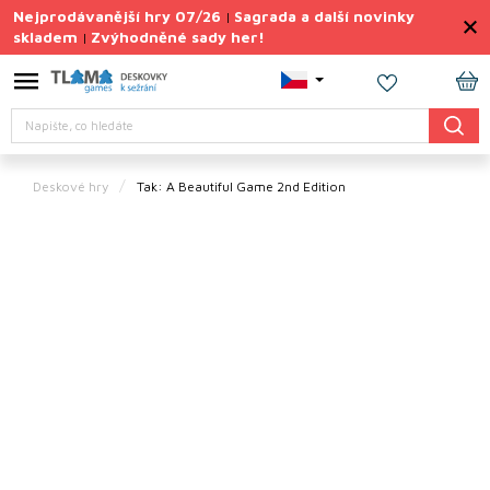
Přejít
Nejprodávanější hry 07/26
Sagrada a další novinky
|
na
skladem
Zvýhodněné sady her!
|
obsah
Výprodej
deskovek
NÁ
Hledat
KO
Letní
sady
her
Deskové hry
Tak: A Beautiful Game 2nd Edition
TIPY
na
dárky
Deskové
hry
Doplňky
ke hrám
Vše
podle
tématu