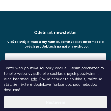
Z
á
p
a
Odebírat newsletter
t
í
Vložte svůj e-mail a my vám budeme zasílat informace o
nových produktech na našem e-shopu.
Tento web používá soubory cookie. Dalším procházením
Vložením e-mailu souhlasíte s
podmínkami ochrany osobních
tohoto webu vyjadřujete souhlas s jejich používáním..
údajů
Více informací
zde
. Pokud nebudete souhlasit, může se
stát, že některé doplňkové funkce obchodu nebudou
dostupné.
Nastavení