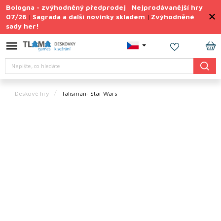
Přejít
Bologna - zvýhodněný předprodej
Nejprodávanější hry
|
na
07/26
Sagrada a další novinky skladem
Zvýhodněné
|
|
obsah
sady her!
Výprodej
deskovek
NÁ
Letní
Hledat
KO
sady
her
Deskové hry
Talisman: Star Wars
TIPY
na
dárky
Deskové
hry
Doplňky
ke hrám
Vše
podle
tématu