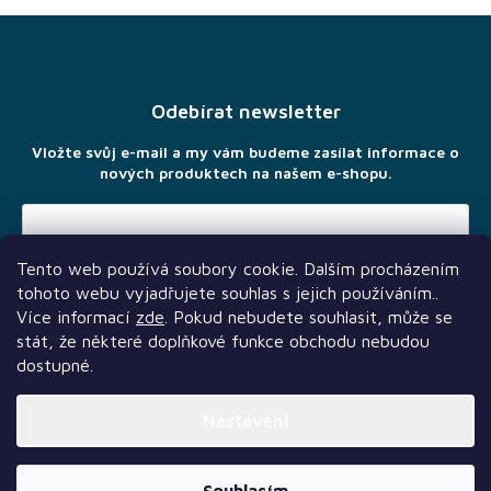
Z
á
p
a
Odebírat newsletter
t
í
Vložte svůj e-mail a my vám budeme zasílat informace o
nových produktech na našem e-shopu.
Tento web používá soubory cookie. Dalším procházením
Vložením e-mailu souhlasíte s
podmínkami ochrany osobních
tohoto webu vyjadřujete souhlas s jejich používáním..
údajů
Více informací
zde
. Pokud nebudete souhlasit, může se
stát, že některé doplňkové funkce obchodu nebudou
dostupné.
Nastavení
Další služby
Sledujte nás
Naši partneři
Vytvořil Shoptet Premium