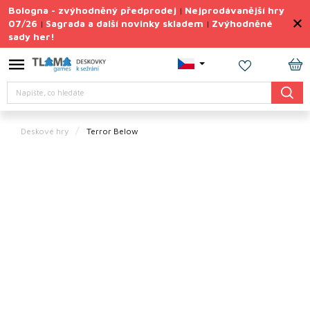
Přejít
Bologna - zvýhodněný předprodej
Nejprodávanější hry
|
na
07/26
Sagrada a další novinky skladem
Zvýhodněné
|
|
obsah
sady her!
Výprodej
deskovek
NÁ
Letní
Hledat
KO
sady
her
Deskové hry
Terror Below
TIPY
na
dárky
Deskové
hry
Doplňky
ke hrám
Vše
podle
tématu