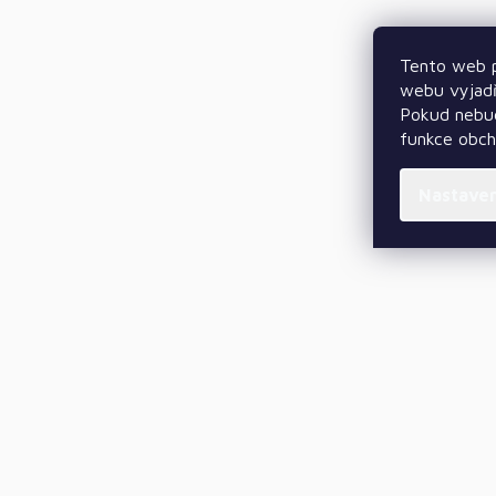
Tento web p
webu vyjadř
Pokud nebud
funkce obc
Nastave