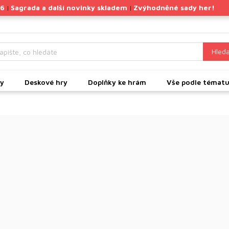
26
Sagrada a další novinky skladem
Zvýhodněné sady her!
|
|
Hleda
ky
Deskové hry
Doplňky ke hrám
Vše podle témat