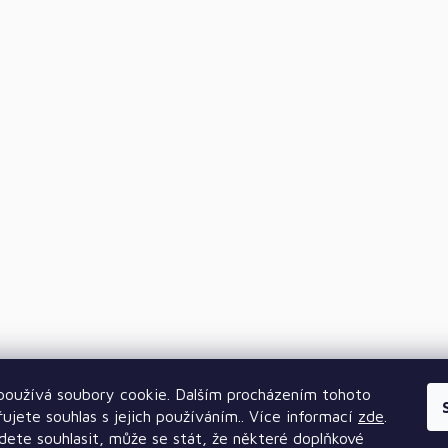
oužívá soubory cookie. Dalším procházením tohoto
ujete souhlas s jejich používáním.. Více informací
zde
.
ete souhlasit, může se stát, že některé doplňkové