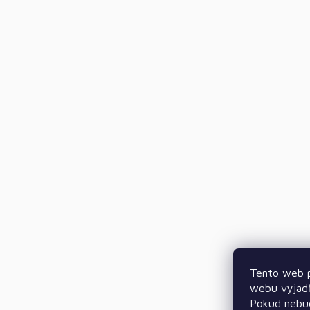
Tento web p
webu vyjadř
Pokud nebud