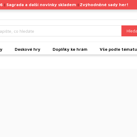
26
Sagrada a další novinky skladem
Zvýhodněné sady her!
|
|
Hleda
ky
Deskové hry
Doplňky ke hrám
Vše podle témat