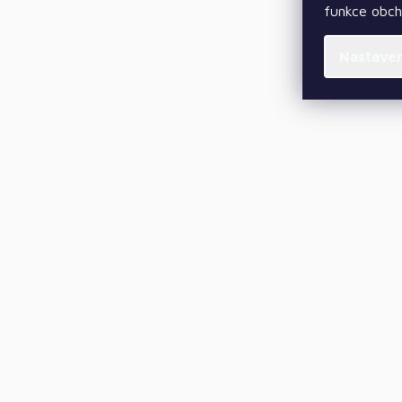
funkce obc
Nastave