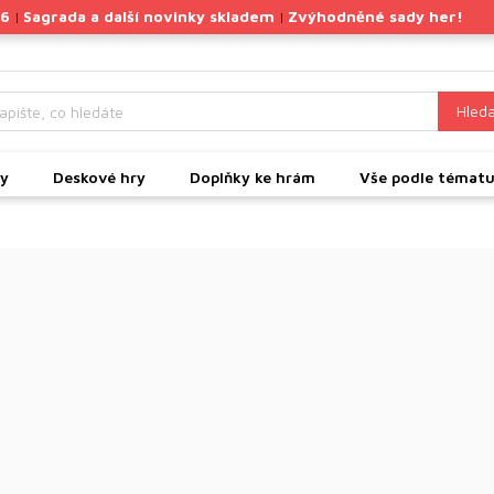
26
Sagrada a další novinky skladem
Zvýhodněné sady her!
|
|
Hleda
ky
Deskové hry
Doplňky ke hrám
Vše podle témat