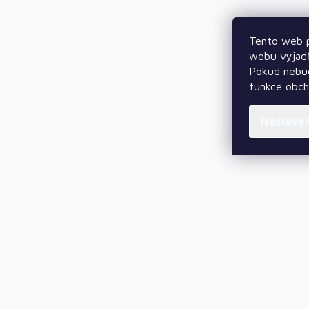
Tento web p
webu vyjadř
Pokud nebud
funkce obc
Nastave