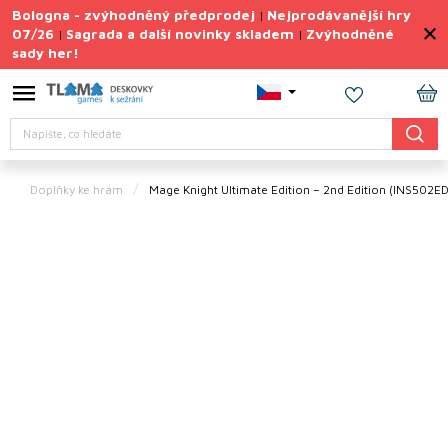
Přejít
Bologna - zvýhodněný předprodej
Nejprodávanější hry
|
na
07/26
Sagrada a další novinky skladem
Zvýhodněné
|
|
obsah
sady her!
Výprodej
deskovek
NÁ
Letní
Hledat
KO
sady
her
Doplňky ke hrám
Mage Knight Ultimate Edition – 2nd Edition (INS502E
TIPY
na
dárky
Deskové
hry
Doplňky
ke hrám
Vše
podle
tématu