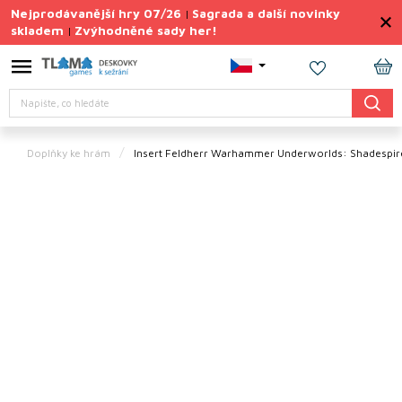
Přejít
Nejprodávanější hry 07/26
Sagrada a další novinky
|
na
skladem
Zvýhodněné sady her!
|
obsah
Výprodej
deskovek
NÁ
Hledat
KO
Letní
sady
her
Doplňky ke hrám
Insert Feldherr Warhammer Underworlds: Shadespi
TIPY
na
dárky
Deskové
hry
Doplňky
ke hrám
Vše
podle
tématu