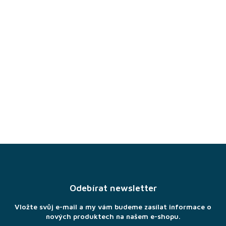
Z
á
p
a
Odebírat newsletter
t
í
Vložte svůj e-mail a my vám budeme zasílat informace o
nových produktech na našem e-shopu.